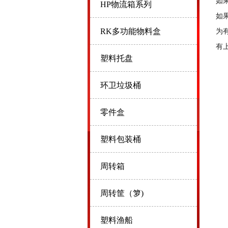
如
HP物流箱系列
如
RK多功能物料盒
为
有
塑料托盘
环卫垃圾桶
零件盒
塑料包装桶
周转箱
周转筐（箩)
塑料渔船