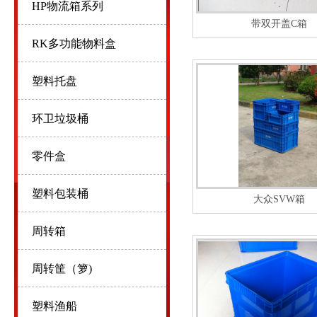
HP物流箱系列
带双开盖C箱
RK多功能物料盒
塑料托盘
环卫垃圾桶
零件盒
塑料包装桶
大众SVW箱
周转箱
周转筐（箩)
塑料渔船