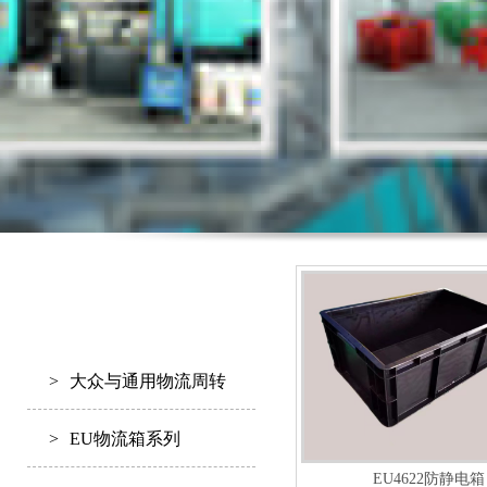
P
产品中心
RODUCTS
>
大众与通用物流周转
箱
>
EU物流箱系列
EU4622防静电箱