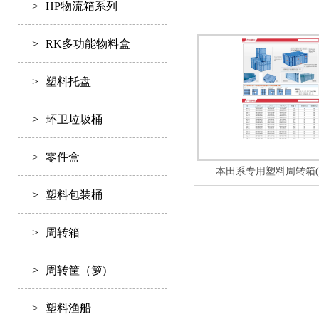
>
HP物流箱系列
>
RK多功能物料盒
>
塑料托盘
>
环卫垃圾桶
>
零件盒
本田系专用塑料周转箱(
>
塑料包装桶
>
周转箱
>
周转筐（箩)
>
塑料渔船